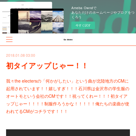
Ameba Owndで
あなただけのホームページやブログをつ
くろう
今すぐ試す
2018.01.08 03:00
初タイアップじゃー！！
我々the electersの「何かがしたい」という曲が北陸地方のCMに
起用されています！！嬉しすぎ！！！石川県は金沢市の学生服の
オートモという会社のCMです！！祝ってくれー！！！初タイア
ップじゃー！！！！制服作ろうかな！！！！！俺たちの楽曲が使
われてるCMがコチラです！！！