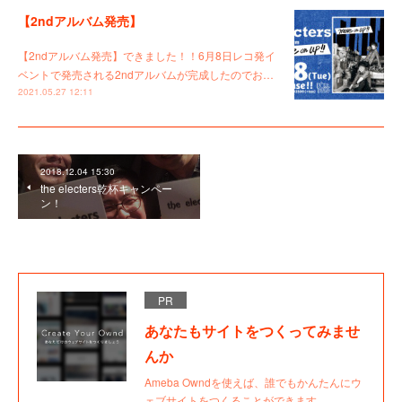
【2ndアルバム発売】
【2ndアルバム発売】できました！！6月8日レコ発イ
ベントで発売される2ndアルバムが完成したのでお…
2021.05.27 12:11
2018.12.04 15:30
the electers乾杯キャンペー
ン！
PR
あなたもサイトをつくってみませ
んか
Ameba Owndを使えば、誰でもかんたんにウ
ェブサイトをつくることができます。